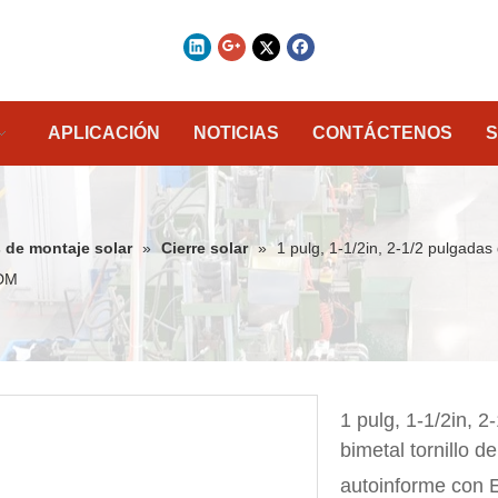
APLICACIÓN
NOTICIAS
CONTÁCTENOS
S
 de montaje solar
»
Cierre solar
»
1 pulg, 1-1/2in, 2-1/2 pulgadas 
PDM
1 pulg, 1-1/2in, 2
bimetal tornillo de
autoinforme co