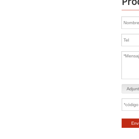
Pro
Adjunt
Env