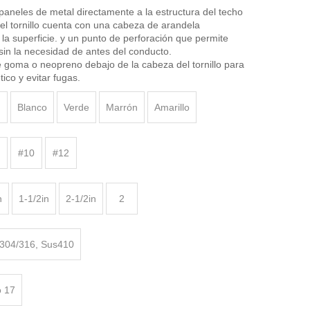
aneles de metal directamente a la estructura del techo
el tornillo cuenta con una cabeza de arandela
 la superficie. y un punto de perforación que permite
n sin la necesidad de antes del conducto.
 goma o neopreno debajo de la cabeza del tornillo para
ico y evitar fugas.
d
Blanco
Verde
Marrón
Amarillo
#10
#12
n
1-1/2in
2-1/2in
2
304/316, Sus410
o 17