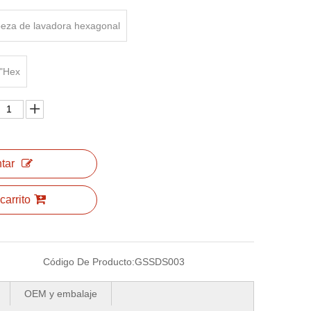
eza de lavadora hexagonal
 "Hex
tar
carrito
Código De Producto:
GSSDS003
OEM y embalaje