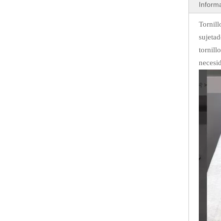
Inform
Tornill
sujetad
tornill
necesid