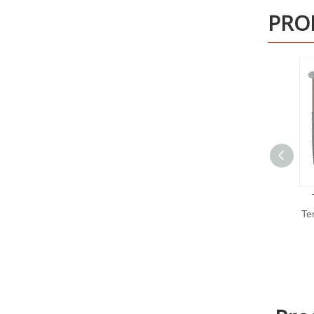
PRO
Techo de montaje solar
S
Terradera Tornillo de tornillo
s
de tierra