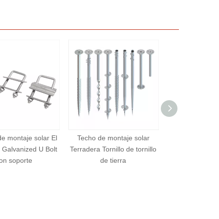
 de montaje solar
Techo de montaje solar
Tornillo sola
 Tornillo de tornillo
Terradera Tornillo de tornillo
fotovoltaico ac
de tierra
de tierra
304 Accesorio
solar Hombre
tierra