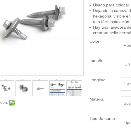
Usado para colocar p
Dejando la cabeza d
hexagonal visible en
una fácil instalació
Hay una lavadora de
crear un sello hermét
Color:
Re
tamaño:
#9
Longitud:
1 e
Material:
 con:
Sus
Tipo de punto:
Tip