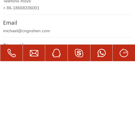
Teléfono móvil:
+ 86-18668336001
Email
michael@cngoshen.com
Dirección
Edificio No.15, Piso 6, Inteligencia Jiaxing & Innovation Park,
Zhejiang, China.