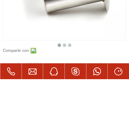
Compartir con:
Acero inoxidable a2-70 a4-80 4-10 Remaches
semihubulares de cabeza ovalada
Los remaches de Goshen en el barco están hechos de acero
inoxidable 304, que tiene un color brillante, menos corrosión y
mucho tamaño. En segundo lugar, las dimensiones de la rosca
completa del tornillo hexagonal también están completas.
Cantidad: