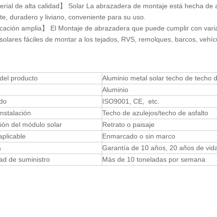
ial de alta calidad】 Solar La abrazadera de montaje está hecha de alu
te, duradero y liviano, conveniente para su uso.
ación amplia】 El Montaje de abrazadera que puede cumplir con varias
solares fáciles de montar a los tejados, RVS, remolques, barcos, vehícu
del producto
Aluminio metal solar techo de techo 
Aluminio
ado
ISO9001, CE, etc.
instalación
Techo de azulejos/techo de asfalto
ión del módulo solar
Retrato o paisaje
plicable
Enmarcado o sin marco
a
Garantía de 10 años, 20 años de vida 
ad de suministro
Más de 10 toneladas por semana