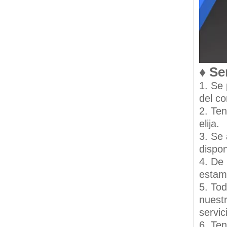
♦ Se
1. Se 
del c
2. Te
elija.
3. Se
dispon
4. De 
estamo
5. Tod
nuestr
servic
6. Ten