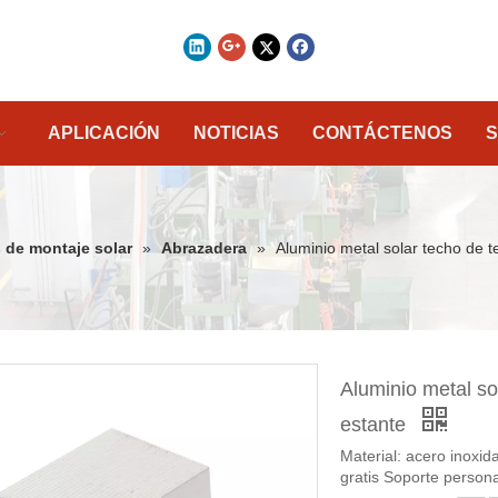
APLICACIÓN
NOTICIAS
CONTÁCTENOS
S
 de montaje solar
»
Abrazadera
»
Aluminio metal solar techo de 
Aluminio metal so
estante
Material: acero inoxi
gratis Soporte persona