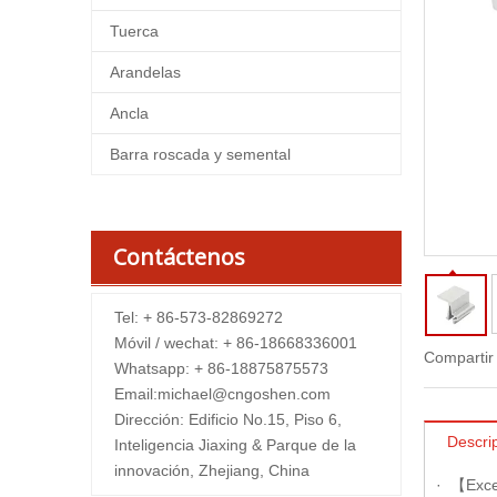
Tuerca
Arandelas
Ancla
Barra roscada y semental
Contáctenos
Tel: + 86-573-82869272
Móvil / wechat: + 86-18668336001
Compartir
Whatsapp: + 86-18875875573
Email:
michael@cngoshen.com
Dirección: Edificio No.15, Piso 6,
Descri
Inteligencia Jiaxing & Parque de la
innovación, Zhejiang, China
· 【Excel