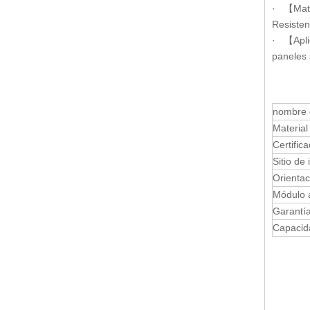
· 【Mater
Resisten
· 【Aplic
paneles 
nombre 
Material
Certific
Sitio de 
Orientac
Módulo a
Garantí
Capacid