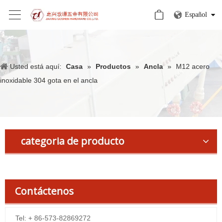
Español
Usted está aquí:
Casa
»
Productos
»
Ancla
»
M12 acero
inoxidable 304 gota en el ancla
categoria de producto
Contáctenos
Tel: + 86-573-82869272