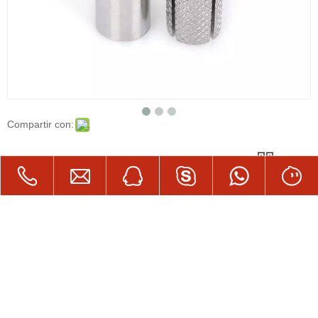
Compartir con:
M12 acero inoxidable 304 gota en el ancla
Grado: 304 ,316 Orden mínimo: 1000pcs
Cantidad:
Preguntar
Añadir al carrito