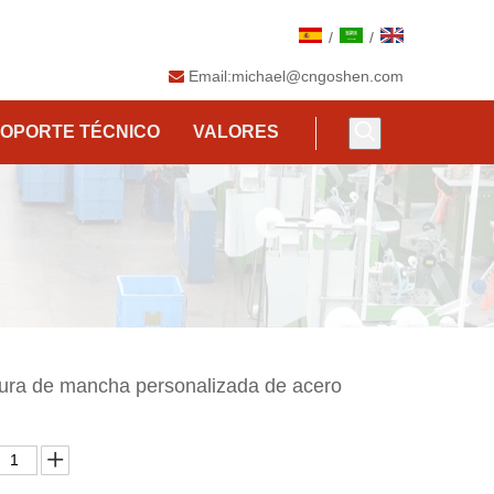
/
/
Email:
michael@cngoshen.com

OPORTE TÉCNICO
VALORES
adura de mancha personalizada de acero