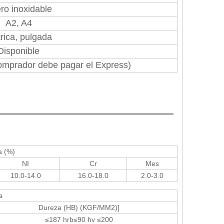
ro inoxidable
A2, A4
rica, pulgada
Disponible
omprador debe pagar el Express)
rial
a (%)
NI
Cr
Mes
10.0-14.0
16.0-18.0
2.0-3.0
a
Dureza (HB) (KGF/MM2)]
≤187 hrb≤90 hv ≤200