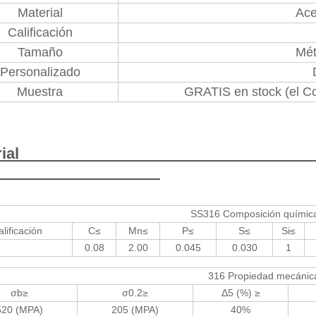
Material
Ace
Calificación
Tamaño
Mét
Personalizado
Muestra
GRATIS en stock (el C
Mate
SS316 Composición químic
lificación
C≤
Mn≤
P≤
S≤
Si≤
0.08
2.00
0.045
0.030
1
316 Propiedad mecánic
σb≥
σ0.2≥
Δ5 (%) ≥
520 (MPA)
205 (MPA)
40%