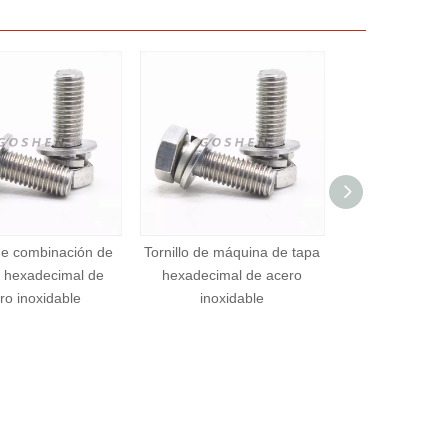
llo de máquina de tapa
Acero inoxidable 304 Phillips
Acero inoxida
xadecimal de acero
Head Self -Topping Tornillos
de made
inoxidable
de metal
hex