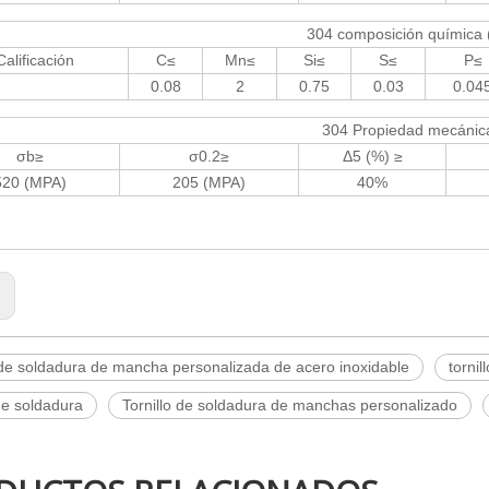
304 composición química 
Calificación
C≤
Mn≤
Si≤
S≤
P≤
0.08
2
0.75
0.03
0.04
304 Propiedad mecánic
σb≥
σ0.2≥
Δ5 (%) ≥
520 (MPA)
205 (MPA)
40%
:
 de soldadura de mancha personalizada de acero inoxidable
torni
 de soldadura
Tornillo de soldadura de manchas personalizado