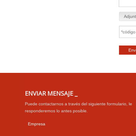
Adjunt
Env
ENVIAR MENSAJE _
Puede contactarnos a través del siguiente formulario, le
responderemos lo antes posible.
Empresa