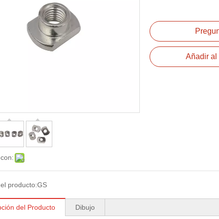
Pregun
Añadir al 
 con:
el producto:
GS
pción del Producto
Dibujo