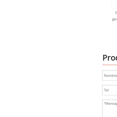
Tuerca de levantamiento
Tu
giratorio de acero inoxidable
M5 DIN582
Pro