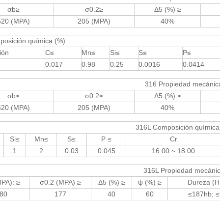
σb≥
σ0.2≥
Δ5 (%) ≥
520 (MPA)
205 (MPA)
40%
posición química (%)
ión
C≤
Mn≤
Si≤
S≤
P≤
0.017
0.98
0.25
0.0016
0.0414
316 Propiedad mecánic
σb≥
σ0.2≥
Δ5 (%) ≥
520 (MPA)
205 (MPA)
40%
316L Composición química
Si≤
Mn≤
S≤
P ≤
Cr
1
2
0.03
0.045
16.00 ~ 18.00
316L Propiedad mecáni
PA): ≥
σ0.2 (MPA) ≥
Δ5 (%) ≥
ψ (%) ≥
Dureza (
80
177
40
60
≤187hb; 