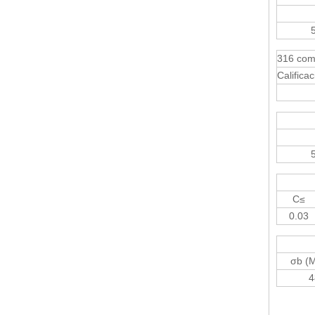
316 com
Calificac
C≤
0.03
σb (M
4