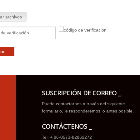
ar archivos
iar
SUSCRIPCIÓN DE CORREO _
Puede contactarnos a través del siguiente
formulario, le responderemos lo antes posible.
CONTÁCTENOS _
Tel: + 86-0573-82869272