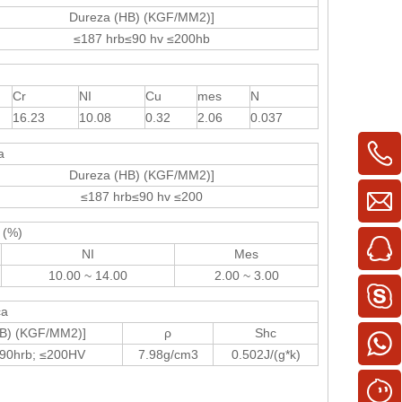
Dureza (HB) (KGF/MM2)]
≤187 hrb≤90 hv ≤200hb
Cr
NI
Cu
mes
N
16.23
10.08
0.32
2.06
0.037
a
Dureza (HB) (KGF/MM2)]
≤187 hrb≤90 hv ≤200
 (%)
NI
Mes
10.00 ~ 14.00
2.00 ~ 3.00
ca
HB) (KGF/MM2)]
ρ
Shc
≤90hrb; ≤200HV
7.98g/cm3
0.502J/(g*k)