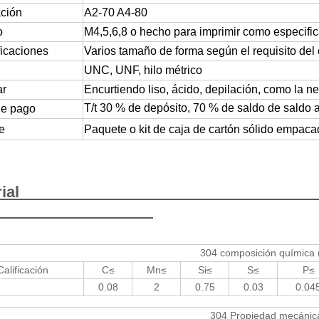
ación
A2-70 A4-80
o
M4,5,6,8 o hecho para imprimir como especific
icaciones
Varios tamaño de forma según el requisito del 
UNC, UNF, hilo métrico
ar
Encurtiendo liso, ácido, depilación, como la 
T/t 30 % de depósito, 70 % de saldo de saldo 
de pago
e
Paquete o kit de caja de cartón sólido empac
Mate
304 composición química 
Calificación
C≤
Mn≤
Si≤
S≤
P≤
0.08
2
0.75
0.03
0.04
304 Propiedad mecánic