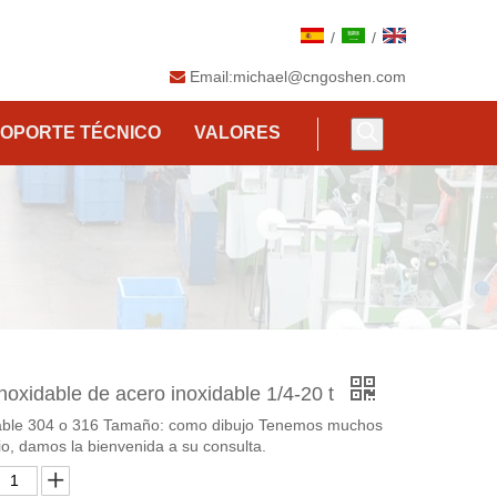
/
/
Email:
michael@cngoshen.com

OPORTE TÉCNICO
VALORES
noxidable de acero inoxidable 1/4-20 t
idable 304 o 316 Tamaño: como dibujo Tenemos muchos
cio, damos la bienvenida a su consulta.