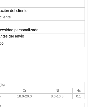
ación del cliente
cliente
necesidad personalizada
antes del envío
ado
rial
(%)
Cr
NI
N≤
5
18.0-20.0
8.0-10.5
0.1
a