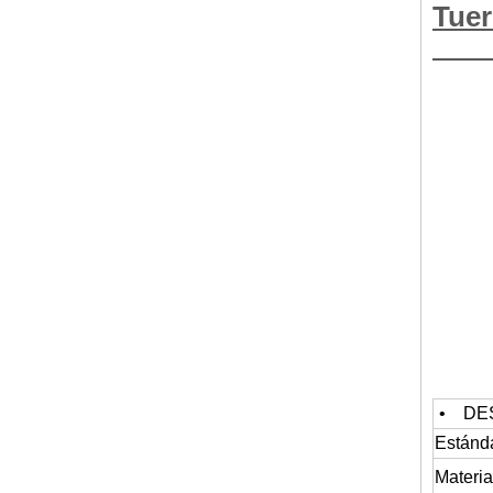
Tu
• DES
Estánd
Materia