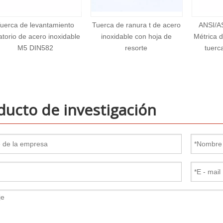
erca de ranura t de acero
ANSI/ASME B 18.2.4.6M
Nueces
inoxidable con hoja de
Métrica de acero inoxidable
inoxida
resorte
tuercas hexagonales
pesadas
ducto de investigación