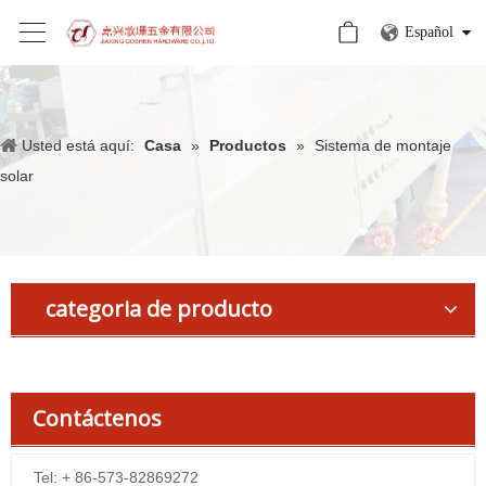
Español
Usted está aquí:
Casa
»
Productos
»
Sistema de montaje
solar
categoria de producto
Contáctenos
Tel: + 86-573-82869272