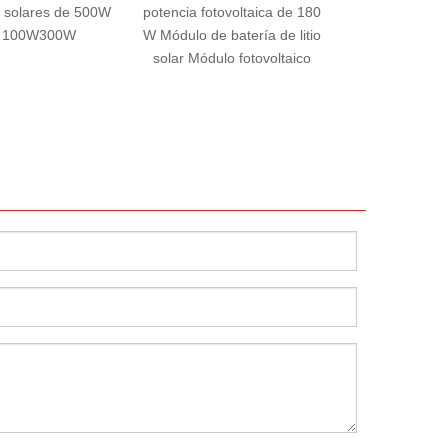
a fotovoltaica de 180
fotovoltaico de generación
Paneles
o de batería de litio
de potencia de una sola
fotovoltaic
 Módulo fotovoltaico
cara de cristal Home
Distributed Home