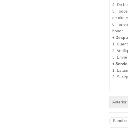
4. De bu
5. Todos
de alto 
6. Tenem
honor.
♦ Despu
1. Cuent
2. Verif
3. Envíe
♦ Servic
1. Estam
2. Si al
Anterior
Panel s