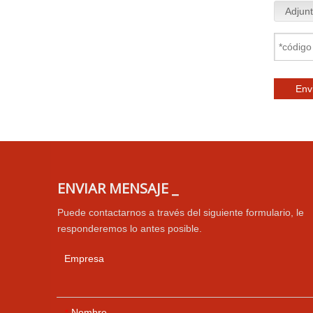
Adjunt
Env
ENVIAR MENSAJE _
Puede contactarnos a través del siguiente formulario, le
responderemos lo antes posible.
Empresa
Nombre
*