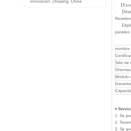
innovación, Zhejiang, China
· 【Excel
· 【Mater
Resisten
· 【Aplic
paneles 
nombre 
Certific
Sitio de 
Orientac
Módulo a
Garantí
Capacid
♦ Servic
1. Se pu
2. Tenem
3. Se ac