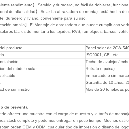
ente rendimiento】 Servido y duradero, no fácil de doblarse, funcionan
ial de alta calidad】 Solar La abrazadera de montaje está hecha de alu
te, duradero y liviano, conveniente para su uso.
ación amplia】 El Montaje de abrazadera que puede cumplir con varias
solares fáciles de montar a los tejados, RVS, remolques, barcos, vehícu
del producto
Panel solar de 20W-5
ado
ISO9001, CE, etc.
instalación
Techo de azulejos/techo
ión del módulo solar
Retrato o paisaje
plicable
Enmarcado o sin marco
a
Garantía de 10 años, 20
ad de suministro
Más de 20 toneladas p
io de preventa
ede ofrecer una muestra con el cargo de muestra y la tarifa de mensaje
os stock completo y podemos entregar en poco tiempo. Muchos estilos
eptan orden OEM y ODM, cualquier tipo de impresión o diseño de logoti