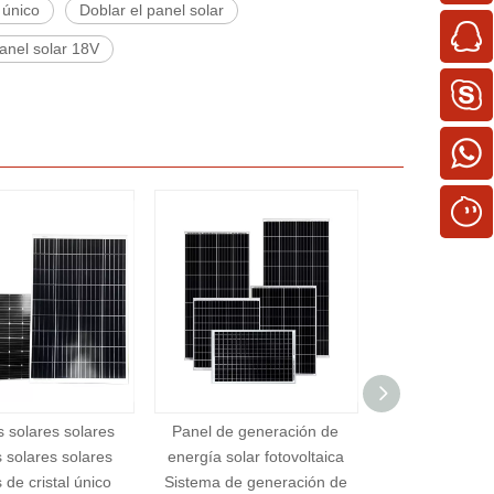
 único
Doblar el panel solar
anel solar 18V
l de generación de
Módulo de panel de
Paneles sola
ía solar fotovoltaica
generación de energía solar
Módulos fot
ma de generación de
200W-550W Panel
silicio mo