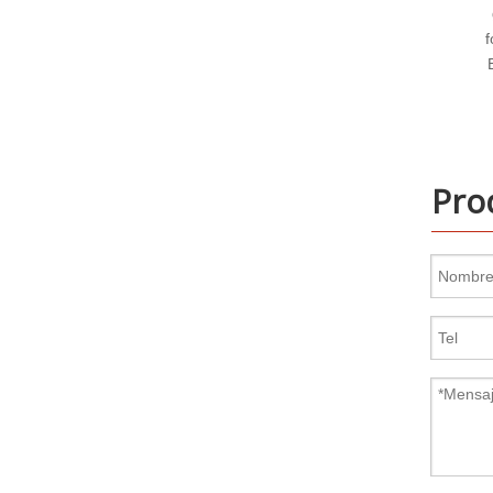
generación de energía
fotovoltaica House Truck
Barco especial 24V-48V
Pro