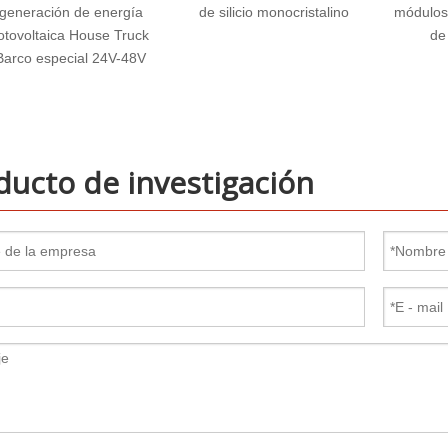
de silicio monocristalino
módulos solares de 500W
potenci
de 100W300W
W Módul
solar
ducto de investigación