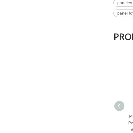
paneles 
panel fot
PRO
Módulo A de clase A 600W
Power Station Módulo solar
de cristal único Panel de