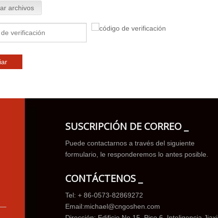
ar archivos
iar
SUSCRIPCIÓN DE CORREO _
Puede contactarnos a través del siguiente
formulario, le responderemos lo antes posible.
CONTÁCTENOS _
Tel: + 86-0573-82869272
Email:
michael@cngoshen.com
Dirección: Edificio No.15, Piso 6, Inteligencia Jiax