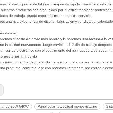
ena calidad + precio de fábrica + respuesta rápida + servicio confiable
 nuestros productos son producidos por nuestro trabajador profesional
efecto de trabajo, puede creer totalmente nuestro servicio.
os una rica experiencia de diseño, fabricación y vendida del calentad
és de elegir
aremos el costo de envío más barato y le haremos una factura a la vez
ique la calidad nuevamente, luego envíele a 1-2 día de trabajo después
 un correo electrónico con el seguimiento del no y ayude a perseguir la
io posterior a la venta
os muy contentos de que el cliente nos dé una sugerencia de precio y
guna pregunta, comuníquese con nosotros libremente por correo electró
:
olar de 20W-540W
Panel solar fotovoltual monocristalino
Sist