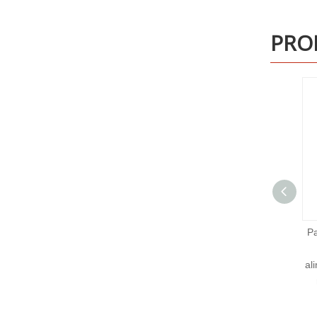
PRO
Panel fotovoltaico de vidrio
doble paneles de
alimentación fotovoltaica un
módulo fotovoltaico de
grado 540W