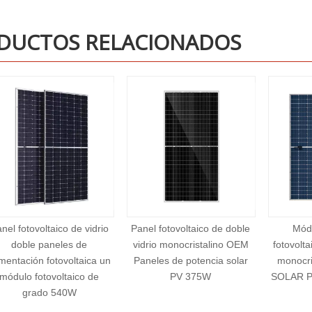
DUCTOS RELACIONADOS
Panel fotovoltaico de doble
Módulos de panel
Mó
vidrio monocristalino OEM
fotovoltaico de doble vidrio
fotovol
Paneles de potencia solar
monocristalino PANELES
de d
PV 375W
SOLAR PV PANELES 575W
solare
580W
techo