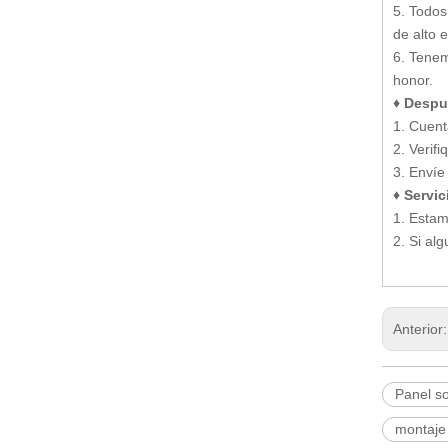
5. Todos
de alto 
6. Tenem
honor.
♦ Despu
1. Cuent
2. Verif
3. Envíe
♦ Servic
1. Estam
2. Si al
Anterior
Panel s
montaje 