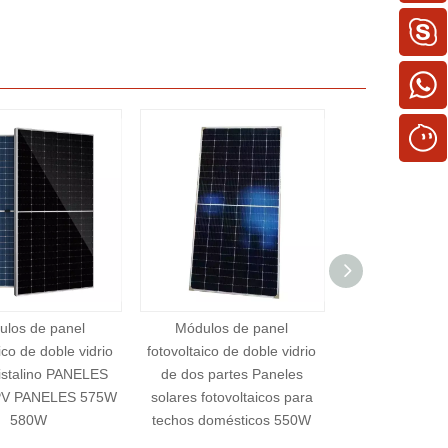
dulos de panel
Módulos de media pieza de
Módulos de m
taico de doble vidrio
doble vidrio monocristalino
doble vidr
os partes Paneles
altamente eficiente módulos
monocristal
s fotovoltaicos para
solares PV 540W 545W
solares de e
s domésticos 550W
Sistema de s
energía s