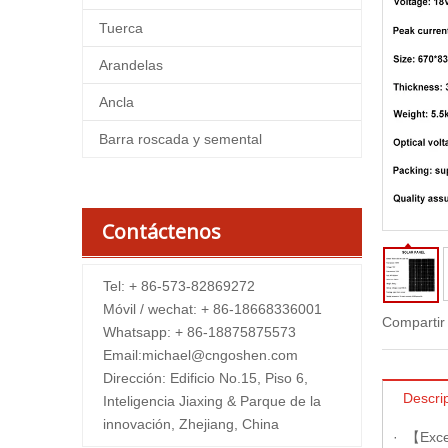
Tuerca
Arandelas
Ancla
Barra roscada y semental
Contáctenos
Tel: + 86-573-82869272
Móvil / wechat: + 86-18668336001
Compartir
Whatsapp: + 86-18875875573
Email:
michael@cngoshen.com
Dirección: Edificio No.15, Piso 6,
Descri
Inteligencia Jiaxing & Parque de la
innovación, Zhejiang, China
· 【Excel