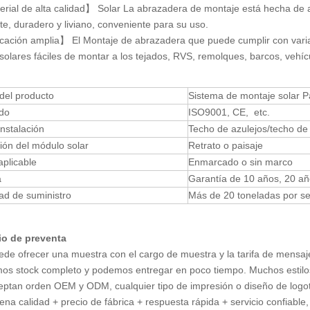
ial de alta calidad】 Solar La abrazadera de montaje está hecha de alu
te, duradero y liviano, conveniente para su uso.
ación amplia】 El Montaje de abrazadera que puede cumplir con varias
solares fáciles de montar a los tejados, RVS, remolques, barcos, vehícu
del producto
Sistema de montaje solar P
ado
ISO9001, CE, etc.
instalación
Techo de azulejos/techo de 
ión del módulo solar
Retrato o paisaje
plicable
Enmarcado o sin marco
a
Garantía de 10 años, 20 año
ad de suministro
Más de 20 toneladas por 
io de preventa
ede ofrecer una muestra con el cargo de muestra y la tarifa de mensaje
os stock completo y podemos entregar en poco tiempo. Muchos estilos
eptan orden OEM y ODM, cualquier tipo de impresión o diseño de logoti
ena calidad + precio de fábrica + respuesta rápida + servicio confiable