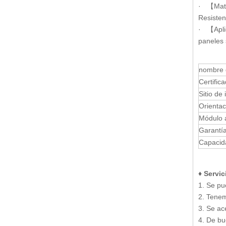
· 【Mater
Resisten
· 【Aplic
paneles 
nombre 
Certific
Sitio de 
Orientac
Módulo a
Garantí
Capacid
♦ Servic
1. Se pu
2. Tenem
3. Se ac
4. De bu