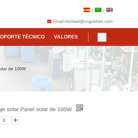
/
/
Email:
michael@cngoshen.com

OPORTE TÉCNICO
VALORES
solar de 100W
je solar Panel solar de 100W